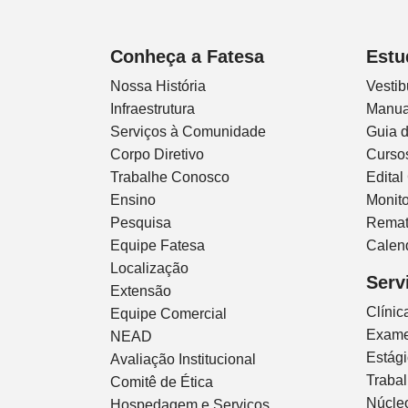
Conheça a Fatesa
Estu
Nossa História
Vestib
Infraestrutura
Manua
Serviços à Comunidade
Guia 
Corpo Diretivo
Curso
Trabalhe Conosco
Edital
Ensino
Monito
Pesquisa
Remat
Equipe Fatesa
Calen
Localização
Serv
Extensão
Clíni
Equipe Comercial
Exam
NEAD
Estág
Avaliação Institucional
Traba
Comitê de Ética
Núcleo
Hospedagem e Serviços