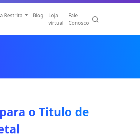
a Restrita
Blog
Loja
Fale
virtual
Conosco
para o Titulo de
etal