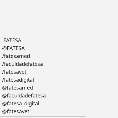
FATESA
@FATESA
/fatesamed
/faculdadefatesa
/fatesavet
/fatesadigital
@fatesamed
@faculdadefatesa
@fatesa_digital
@fatesavet