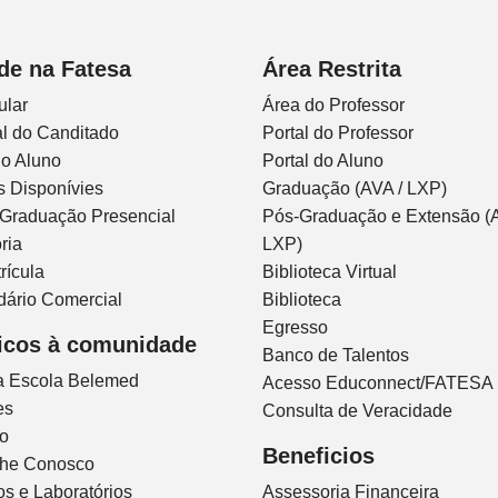
de na Fatesa
Área Restrita
ular
Área do Professor
l do Canditado
Portal do Professor
do Aluno
Portal do Aluno
s Disponívies
Graduação (AVA / LXP)
 Graduação Presencial
Pós-Graduação e Extensão (A
ria
LXP)
rícula
Biblioteca Virtual
dário Comercial
Biblioteca
Egresso
icos à comunidade
Banco de Talentos
ca Escola Belemed
Acesso Educonnect/FATESA
es
Consulta de Veracidade
io
Beneficios
lhe Conosco
s e Laboratórios
Assessoria Financeira