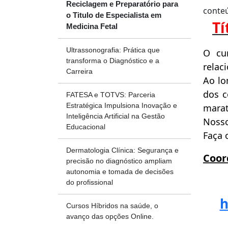
Reciclagem e Preparatório para
conteú
o Titulo de Especialista em
Tí
Medicina Fetal
Ultrassonografia: Prática que
O cu
transforma o Diagnóstico e a
relac
Carreira
Ao lo
dos c
FATESA e TOTVS: Parceria
Estratégica Impulsiona Inovação e
marat
Inteligência Artificial na Gestão
Nosso
Educacional
Faça 
Dermatologia Clínica: Segurança e
Coor
precisão no diagnóstico ampliam
autonomia e tomada de decisões
do profissional
h
Cursos Híbridos na saúde, o
avanço das opções Online.