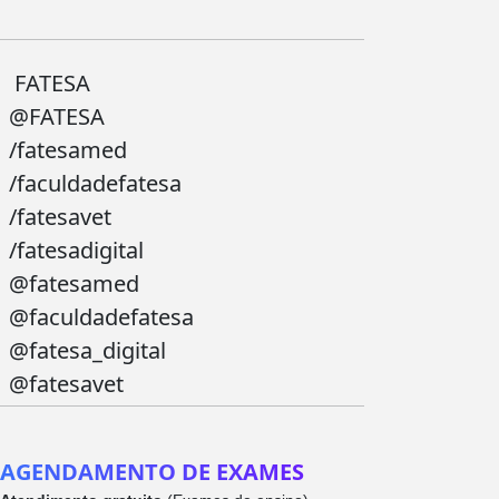
FATESA
@FATESA
/fatesamed
/faculdadefatesa
/fatesavet
/fatesadigital
@fatesamed
@faculdadefatesa
@fatesa_digital
@fatesavet
AGENDAMENTO DE EXAMES