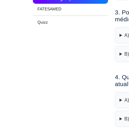
FATESAMED
3. P
médi
Quizz
A)
B)
4. Q
atua
A)
B)