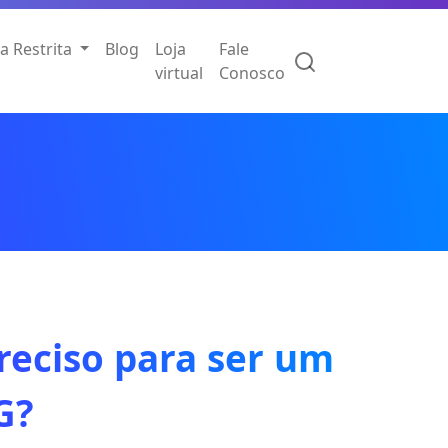
a Restrita
Blog
Loja
Fale
virtual
Conosco
reciso para ser um
G?