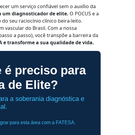
cer um serviço confiável sem o auxílio da
 um diagnosticador de elite.
O POCUS e a
o seu raciocínio clínico beira-leito.
em vascular do Brasil. Com a nossa
passo a passo), você transpõe a barreira da
A e transforme a sua qualidade de vida.
 é preciso para
a de Elite?
ara a soberania diagnóstica e
al.
igrar para esta área com a FATESA.