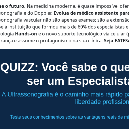
e o futuro.
Na medicina moderna, é quase impossível ofere
sonografia e do Doppler.
Evolua de médico assistente para
sonografia vascular não são apenas exames; são a extensão d
se à instituição que formou mais de 60% dos especialistas 
ologia
Hands-on
e o novo suporte tecnológico via celular (
rança e assume o protagonismo na sua clínica.
Seja FATES
QUIZZ: Você sabe o que
ser um Especialist
A Ultrassonografia é o caminho mais rápido p
liberdade profission
Teste seus conhecimentos sobre as vantagens reais de m