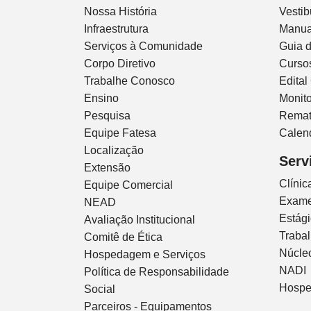
Nossa História
Vestib
Infraestrutura
Manua
Serviços à Comunidade
Guia 
Corpo Diretivo
Curso
Trabalhe Conosco
Edital
Ensino
Monito
Pesquisa
Remat
Equipe Fatesa
Calen
Localização
Serv
Extensão
Clíni
Equipe Comercial
Exam
NEAD
Estág
Avaliação Institucional
Traba
Comitê de Ética
Núcleo
Hospedagem e Serviços
NADI
Política de Responsabilidade
Hospe
Social
Parceiros - Equipamentos