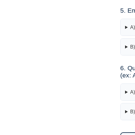
5. E
A)
B)
6. Qu
(ex: 
A)
B)