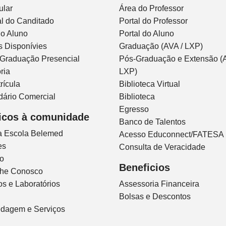
ular
Área do Professor
l do Canditado
Portal do Professor
do Aluno
Portal do Aluno
s Disponívies
Graduação (AVA / LXP)
 Graduação Presencial
Pós-Graduação e Extensão (A
ria
LXP)
rícula
Biblioteca Virtual
dário Comercial
Biblioteca
Egresso
icos à comunidade
Banco de Talentos
ca Escola Belemed
Acesso Educonnect/FATESA
es
Consulta de Veracidade
io
Beneficios
lhe Conosco
s e Laboratórios
Assessoria Financeira
Bolsas e Descontos
dagem e Serviços