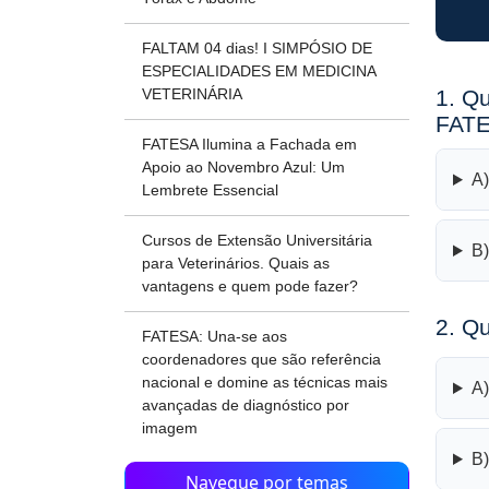
FALTAM 04 dias! I SIMPÓSIO DE
ESPECIALIDADES EM MEDICINA
1. Q
VETERINÁRIA
FAT
FATESA Ilumina a Fachada em
Apoio ao Novembro Azul: Um
A)
Lembrete Essencial
Cursos de Extensão Universitária
B)
para Veterinários. Quais as
vantagens e quem pode fazer?
2. Qu
FATESA: Una-se aos
coordenadores que são referência
nacional e domine as técnicas mais
A)
avançadas de diagnóstico por
imagem
B)
Navegue por temas