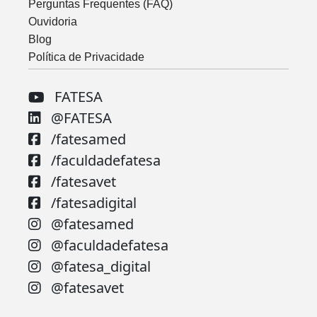
Perguntas Frequentes (FAQ)
Ouvidoria
Blog
Política de Privacidade
FATESA
@FATESA
/fatesamed
/faculdadefatesa
/fatesavet
/fatesadigital
@fatesamed
@faculdadefatesa
@fatesa_digital
@fatesavet