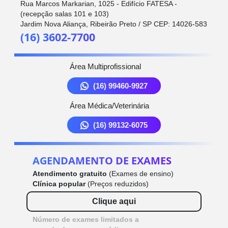
Rua Marcos Markarian, 1025 - Edifício FATESA -
(recepção salas 101 e 103)
Jardim Nova Aliança, Ribeirão Preto / SP CEP: 14026-583
(16) 3602-7700
Área Multiprofissional
(16) 99460-9927
Área Médica/Veterinária
(16) 99132-6075
AGENDAMENTO DE EXAMES
Atendimento gratuito
(Exames de ensino)
Clínica popular
(Preços reduzidos)
Clique aqui
Número de exames limitados a