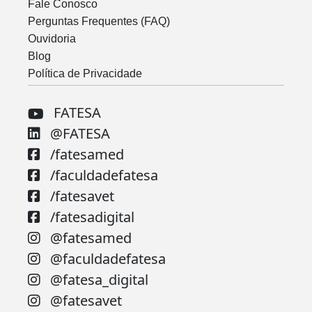
Fale Conosco
Perguntas Frequentes (FAQ)
Ouvidoria
Blog
Política de Privacidade
FATESA
@FATESA
/fatesamed
/faculdadefatesa
/fatesavet
/fatesadigital
@fatesamed
@faculdadefatesa
@fatesa_digital
@fatesavet