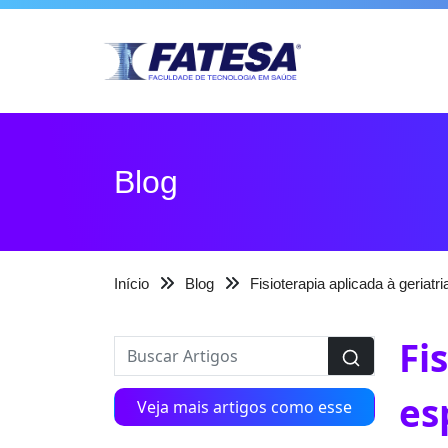
Blog
Início
Blog
Fisioterapia aplicada à geriatr
Fi
es
Veja mais artigos como esse