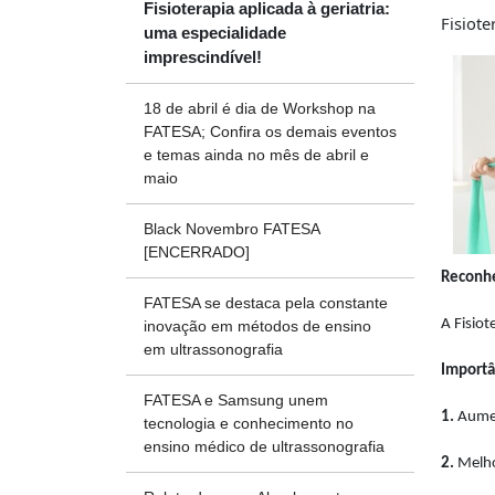
Fisioterapia aplicada à geriatria:
Fisiote
uma especialidade
imprescindível!
18 de abril é dia de Workshop na
FATESA; Confira os demais eventos
e temas ainda no mês de abril e
maio
Black Novembro FATESA
[ENCERRADO]
Reconhe
FATESA se destaca pela constante
A Fisio
inovação em métodos de ensino
em ultrassonografia
Importân
FATESA e Samsung unem
1.
Aument
tecnologia e conhecimento no
ensino médico de ultrassonografia
2.
Melho