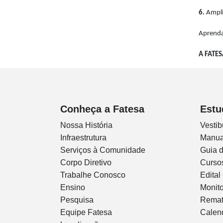
6.
Ampli
Aprenda
A FATES
Conheça a Fatesa
Estu
Nossa História
Vestib
Infraestrutura
Manua
Serviços à Comunidade
Guia 
Corpo Diretivo
Curso
Trabalhe Conosco
Edital
Ensino
Monito
Pesquisa
Remat
Equipe Fatesa
Calen