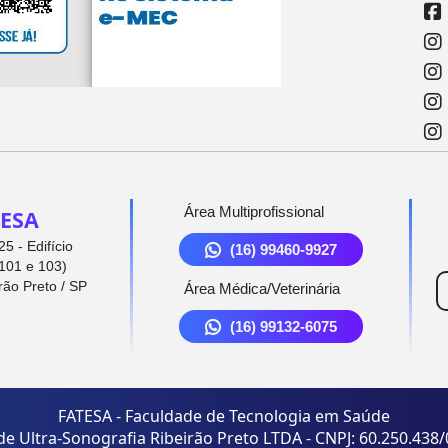
Área Multiprofissional
ESA
5 - Edifício
(16) 99460-9927
101 e 103)
rão Preto / SP
Área Médica/Veterinária
(16) 99132-6075
FATESA - Faculdade de Tecnologia em Saúde
de Ultra-Sonografia Ribeirão Preto LTDA - CNPJ: 60.250.438