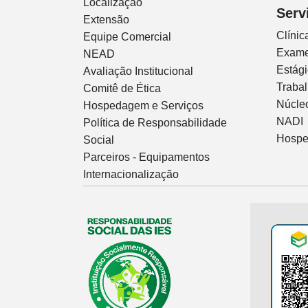
Localização
Serv
Extensão
Clíni
Equipe Comercial
Exam
NEAD
Estág
Avaliação Institucional
Traba
Comitê de Ética
Núcleo
Hospedagem e Serviços
NADI
Política de Responsabilidade
Hospe
Social
Parceiros - Equipamentos
Internacionalização