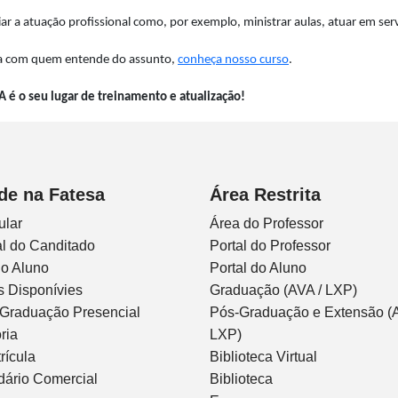
ar a atuação profissional como, por exemplo, ministrar aulas, atuar em serv
 com quem entende do assunto,
conheça nosso curso
.
A é o seu lugar de treinamento e atualização!
de na Fatesa
Área Restrita
ular
Área do Professor
l do Canditado
Portal do Professor
do Aluno
Portal do Aluno
s Disponívies
Graduação (AVA / LXP)
 Graduação Presencial
Pós-Graduação e Extensão (A
ria
LXP)
rícula
Biblioteca Virtual
dário Comercial
Biblioteca