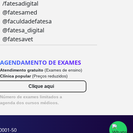
/fatesadigital
@fatesamed
@faculdadefatesa
@fatesa_digital
@fatesavet
AGENDAMENTO DE EXAMES
Atendimento gratuito
(Exames de ensino)
Clínica popular
(Preços reduzidos)
Clique aqui
Número de exames limitados a
agenda dos cursos médicos.
/0001-50