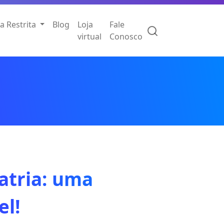
a Restrita
Blog
Loja
Fale
virtual
Conosco
iatria: uma
el!