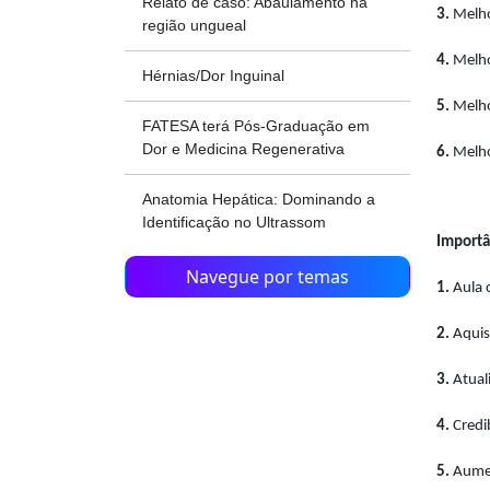
Relato de caso: Abaulamento na
3.
Melho
região ungueal
4.
Melhor
Hérnias/Dor Inguinal
5.
Melho
FATESA terá Pós-Graduação em
Dor e Medicina Regenerativa
6.
Melho
Anatomia Hepática: Dominando a
Identificação no Ultrassom
Importâ
Navegue por temas
1.
Aula 
2.
Aquis
3.
Atual
4.
Credi
5.
Aumen