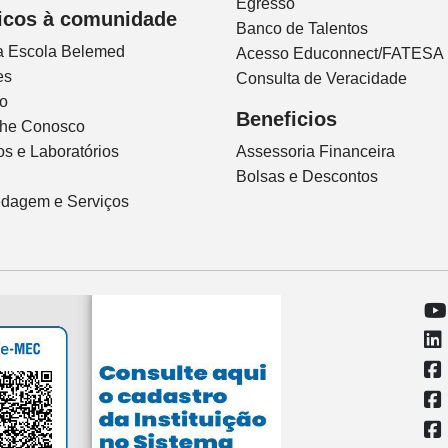
Egresso
icos à comunidade
Banco de Talentos
ca Escola Belemed
Acesso Educonnect/FATESA
es
Consulta de Veracidade
io
Beneficios
lhe Conosco
s e Laboratórios
Assessoria Financeira
Bolsas e Descontos
dagem e Serviços