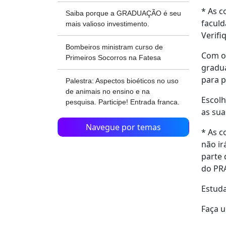
* As c
Saiba porque a GRADUAÇÃO é seu
faculd
mais valioso investimento.
Verifi
Bombeiros ministram curso de
Com o 
Primeiros Socorros na Fatesa
gradua
para p
Palestra: Aspectos bioéticos no uso
de animais no ensino e na
Escolh
pesquisa. Participe! Entrada franca.
as sua
Navegue por temas
* As c
não ir
parte 
do PR
Estuda
Faça u