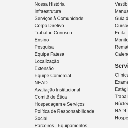
Nossa História
Vestib
Infraestrutura
Manua
Serviços à Comunidade
Guia 
Corpo Diretivo
Curso
Trabalhe Conosco
Edital
Ensino
Monito
Pesquisa
Remat
Equipe Fatesa
Calen
Localização
Serv
Extensão
Clíni
Equipe Comercial
Exam
NEAD
Estág
Avaliação Institucional
Traba
Comitê de Ética
Núcleo
Hospedagem e Serviços
NADI
Política de Responsabilidade
Hospe
Social
Parceiros - Equipamentos