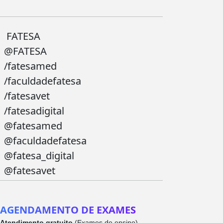
FATESA
@FATESA
/fatesamed
/faculdadefatesa
/fatesavet
/fatesadigital
@fatesamed
@faculdadefatesa
@fatesa_digital
@fatesavet
AGENDAMENTO DE EXAMES
Atendimento gratuito
(Exames de ensino)