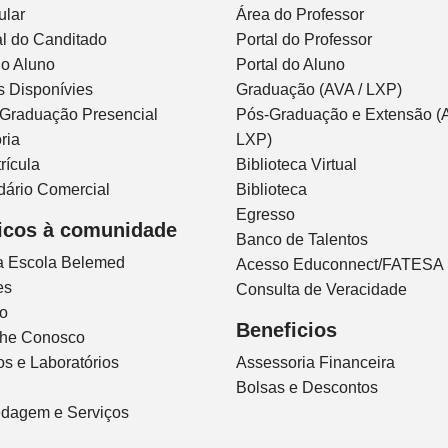
ular
Área do Professor
l do Canditado
Portal do Professor
do Aluno
Portal do Aluno
s Disponívies
Graduação (AVA / LXP)
 Graduação Presencial
Pós-Graduação e Extensão (A
ria
LXP)
rícula
Biblioteca Virtual
dário Comercial
Biblioteca
Egresso
icos à comunidade
Banco de Talentos
ca Escola Belemed
Acesso Educonnect/FATESA
es
Consulta de Veracidade
io
Beneficios
lhe Conosco
s e Laboratórios
Assessoria Financeira
Bolsas e Descontos
dagem e Serviços