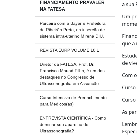
FINANCIAMENTO PRAVALER
a sua
NA FATESA
Um pro
momen
Parceira com a Bayer e Prefeitura
de Ribeirão Preto, na inserção de
Financ
sistema intra-uterino Mirena DIU.
que a 
REVISTA EURP VOLUME 10.1
Estude
de viv
Diretor da FATESA, Prof. Dr.
Francisco Mauad Filho, é um dos
Com o 
destaques no Congresso de
Ultrassonografia em Assunção
Curso 
Curso Intensivo de Preenchimento
Curso 
para Médicos(as)
As pa
ENTREVISTA CIENTÍFICA - Como
Lembra
dominar seu aparelho de
Especi
Ultrassonografia?