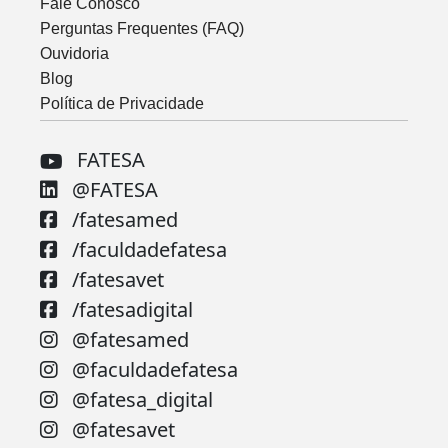
Fale Conosco
Perguntas Frequentes (FAQ)
Ouvidoria
Blog
Política de Privacidade
FATESA
@FATESA
/fatesamed
/faculdadefatesa
/fatesavet
/fatesadigital
@fatesamed
@faculdadefatesa
@fatesa_digital
@fatesavet