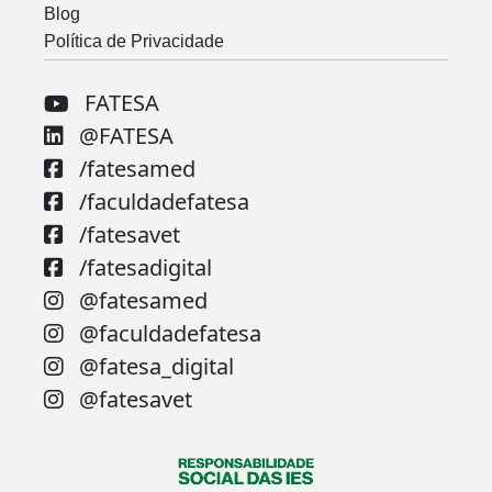
Blog
Política de Privacidade
FATESA
@FATESA
/fatesamed
/faculdadefatesa
/fatesavet
/fatesadigital
@fatesamed
@faculdadefatesa
@fatesa_digital
@fatesavet