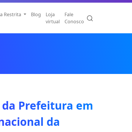
a Restrita
Blog
Loja
Fale
virtual
Conosco
 da Prefeitura em
nacional da