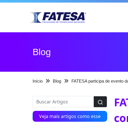
Blog
Início
Blog
FATESA participa de evento d
FA
co
Veja mais artigos como esse