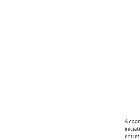
Ver
A coor
inicia
entret