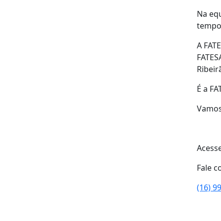
Na equ
tempo
A FATE
FATESA
Ribeir
É a FA
Vamos
Acesse
Fale c
(16) 9