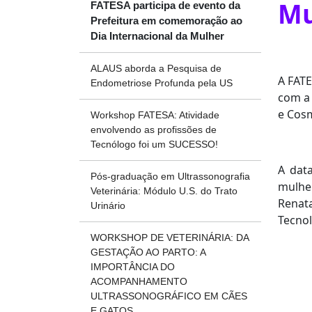
Mu
FATESA participa de evento da
Prefeitura em comemoração ao
Dia Internacional da Mulher
ALAUS aborda a Pesquisa de
A FATE
Endometriose Profunda pela US
com a 
e Cosm
Workshop FATESA: Atividade
envolvendo as profissões de
Tecnólogo foi um SUCESSO!
A data
Pós-graduação em Ultrassonografia
mulhe
Veterinária: Módulo U.S. do Trato
Renat
Urinário
Tecnol
WORKSHOP DE VETERINÁRIA: DA
GESTAÇÃO AO PARTO: A
IMPORTÂNCIA DO
ACOMPANHAMENTO
ULTRASSONOGRÁFICO EM CÃES
E GATOS