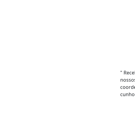
Ya
" Rece
nossos
coord
cunho 