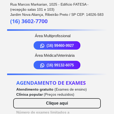
Rua Marcos Markarian, 1025 - Edifício FATESA -
(recepção salas 101 e 103)
Jardim Nova Aliança, Ribeirão Preto / SP CEP: 14026-583
(16) 3602-7700
Área Multiprofissional
(16) 99460-9927
Área Médica/Veterinária
(16) 99132-6075
AGENDAMENTO DE EXAMES
Atendimento gratuito
(Exames de ensino)
Clínica popular
(Preços reduzidos)
Clique aqui
Número de exames limitados a