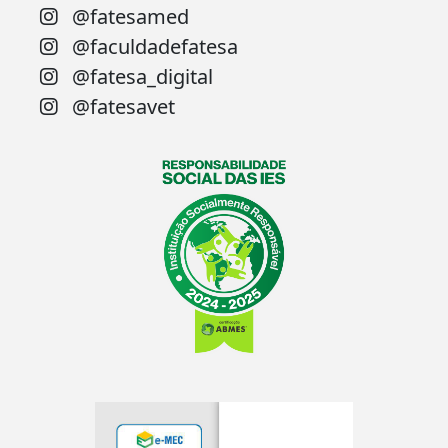
@fatesamed
@faculdadefatesa
@fatesa_digital
@fatesavet