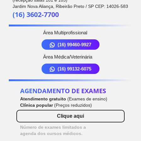
(recepção salas 101 e 103)
Jardim Nova Aliança, Ribeirão Preto / SP CEP: 14026-583
(16) 3602-7700
Área Multiprofissional
(16) 99460-9927
Área Médica/Veterinária
(16) 99132-6075
AGENDAMENTO DE EXAMES
Atendimento gratuito
(Exames de ensino)
Clínica popular
(Preços reduzidos)
Clique aqui
Número de exames limitados a
agenda dos cursos médicos.