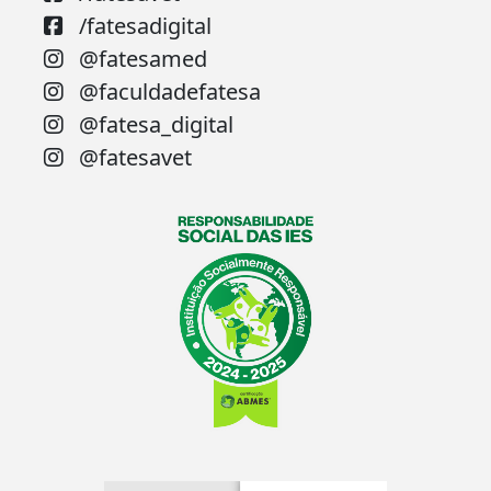
/fatesadigital
@fatesamed
@faculdadefatesa
@fatesa_digital
@fatesavet