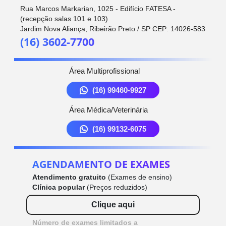
Rua Marcos Markarian, 1025 - Edifício FATESA -
(recepção salas 101 e 103)
Jardim Nova Aliança, Ribeirão Preto / SP CEP: 14026-583
(16) 3602-7700
Área Multiprofissional
(16) 99460-9927
Área Médica/Veterinária
(16) 99132-6075
AGENDAMENTO DE EXAMES
Atendimento gratuito
(Exames de ensino)
Clínica popular
(Preços reduzidos)
Clique aqui
Número de exames limitados a