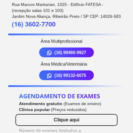
Rua Marcos Markarian, 1025 - Edifício FATESA -
(recepção salas 101 e 103)
Jardim Nova Aliança, Ribeirão Preto / SP CEP: 14026-583
(16) 3602-7700
Área Multiprofissional
(16) 99460-9927
Área Médica/Veterinária
(16) 99132-6075
AGENDAMENTO DE EXAMES
Atendimento gratuito
(Exames de ensino)
Clínica popular
(Preços reduzidos)
Clique aqui
Número de exames limitados a