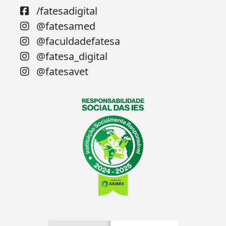
/fatesadigital
@fatesamed
@faculdadefatesa
@fatesa_digital
@fatesavet