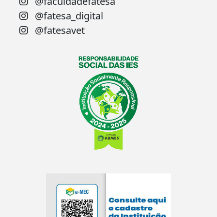
@faculdadefatesa
@fatesa_digital
@fatesavet