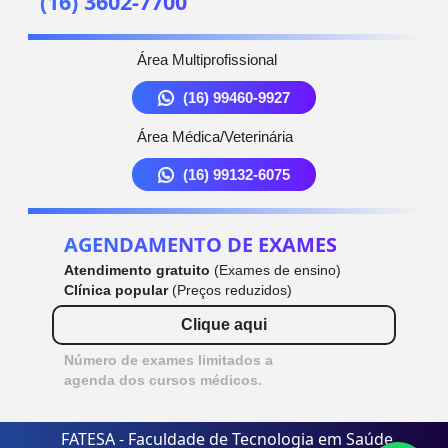
(16) 3602-7700
Área Multiprofissional
(16) 99460-9927
Área Médica/Veterinária
(16) 99132-6075
AGENDAMENTO DE EXAMES
Atendimento gratuito
(Exames de ensino)
Clínica popular
(Preços reduzidos)
Clique aqui
Número de exames limitados a
agenda dos cursos médicos.
FATESA - Faculdade de Tecnologia em Saúde