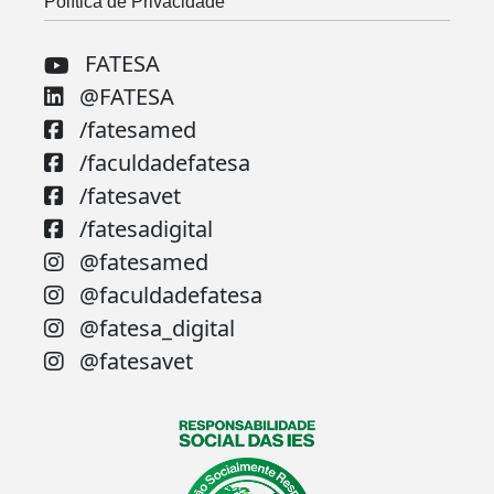
Política de Privacidade
FATESA
@FATESA
/fatesamed
/faculdadefatesa
/fatesavet
/fatesadigital
@fatesamed
@faculdadefatesa
@fatesa_digital
@fatesavet