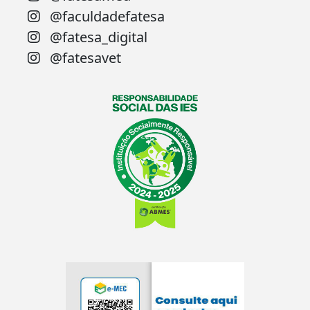
@faculdadefatesa
@fatesa_digital
@fatesavet