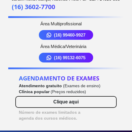
(16) 3602-7700
Área Multiprofissional
(16) 99460-9927
Área Médica/Veterinária
(16) 99132-6075
AGENDAMENTO DE EXAMES
Atendimento gratuito
(Exames de ensino)
Clínica popular
(Preços reduzidos)
Clique aqui
Número de exames limitados a
agenda dos cursos médicos.