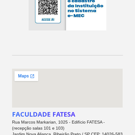
FACULDADE FATESA
Rua Marcos Markarian, 1025 - Edifício FATESA -
(recepção salas 101 e 103)
Jardim Nova Aliança, Ribeirão Preto / SP CEP: 14026-583