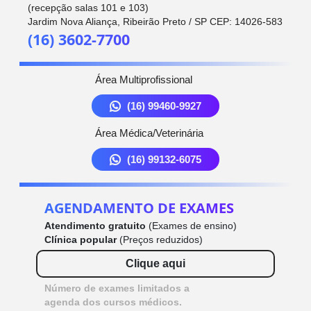
(recepção salas 101 e 103)
Jardim Nova Aliança, Ribeirão Preto / SP CEP: 14026-583
(16) 3602-7700
Área Multiprofissional
(16) 99460-9927
Área Médica/Veterinária
(16) 99132-6075
AGENDAMENTO DE EXAMES
Atendimento gratuito
(Exames de ensino)
Clínica popular
(Preços reduzidos)
Clique aqui
Número de exames limitados a
agenda dos cursos médicos.