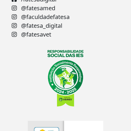
@fatesamed
@faculdadefatesa
@fatesa_digital
@fatesavet