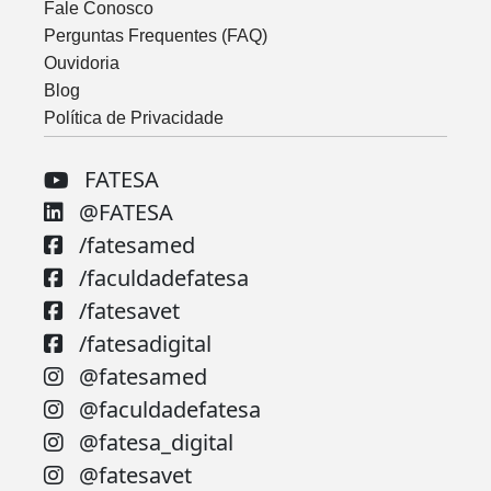
Fale Conosco
Perguntas Frequentes (FAQ)
Ouvidoria
Blog
Política de Privacidade
FATESA
@FATESA
/fatesamed
/faculdadefatesa
/fatesavet
/fatesadigital
@fatesamed
@faculdadefatesa
@fatesa_digital
@fatesavet