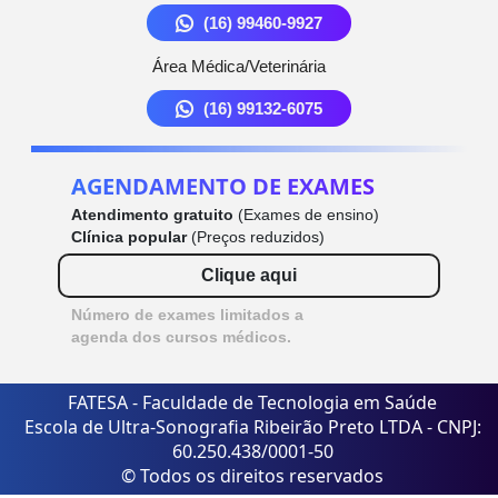
(16) 99460-9927
Área Médica/Veterinária
(16) 99132-6075
AGENDAMENTO DE EXAMES
Atendimento gratuito
(Exames de ensino)
Clínica popular
(Preços reduzidos)
Clique aqui
Número de exames limitados a
agenda dos cursos médicos.
FATESA - Faculdade de Tecnologia em Saúde
Escola de Ultra-Sonografia Ribeirão Preto LTDA - CNPJ:
60.250.438/0001-50
© Todos os direitos reservados