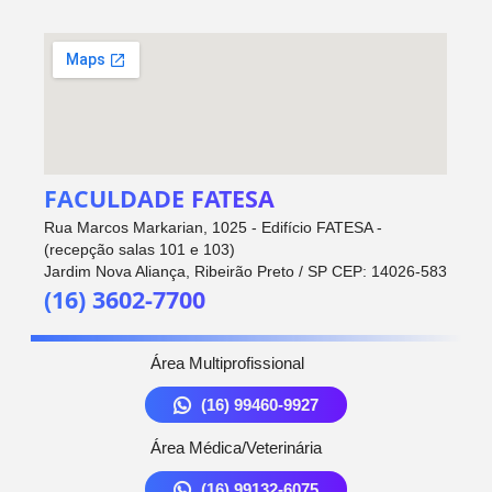
FACULDADE FATESA
Rua Marcos Markarian, 1025 - Edifício FATESA -
(recepção salas 101 e 103)
Jardim Nova Aliança, Ribeirão Preto / SP CEP: 14026-583
(16) 3602-7700
Área Multiprofissional
(16) 99460-9927
Área Médica/Veterinária
(16) 99132-6075