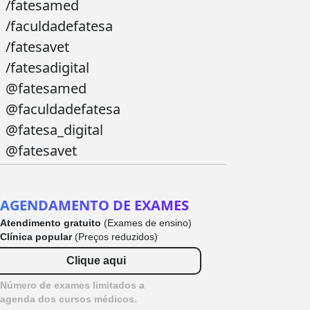
/fatesamed
/faculdadefatesa
/fatesavet
/fatesadigital
@fatesamed
@faculdadefatesa
@fatesa_digital
@fatesavet
AGENDAMENTO DE EXAMES
Atendimento gratuito
(Exames de ensino)
Clínica popular
(Preços reduzidos)
Clique aqui
Número de exames limitados a
agenda dos cursos médicos.