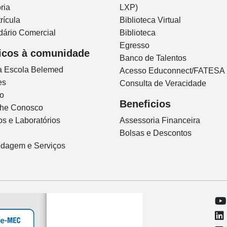
ria
LXP)
rícula
Biblioteca Virtual
dário Comercial
Biblioteca
Egresso
icos à comunidade
Banco de Talentos
ca Escola Belemed
Acesso Educonnect/FATESA
es
Consulta de Veracidade
io
Beneficios
lhe Conosco
s e Laboratórios
Assessoria Financeira
Bolsas e Descontos
dagem e Serviços