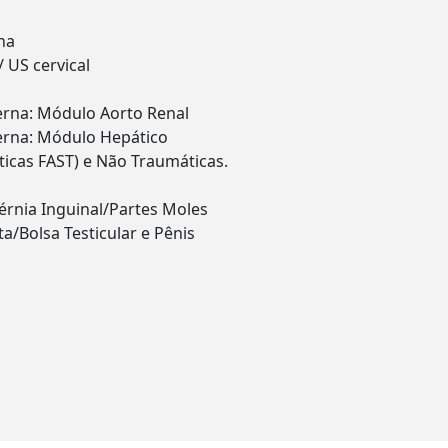
na
 US cervical
erna: Módulo Aorto Renal
erna: Módulo Hepático
icas FAST) e Não Traumáticas.
érnia Inguinal/Partes Moles
a/Bolsa Testicular e Pênis