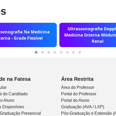
os
Ultrassonografia Dopp
ssonografia Na Medicina
Medicina Interna Módulo
terna - Grade Flexível
Renal
de na Fatesa
Área Restrita
ular
Área do Professor
l do Canditado
Portal do Professor
do Aluno
Portal do Aluno
s Disponívies
Graduação (AVA / LXP)
 Graduação Presencial
Pós-Graduação e Extensão (A