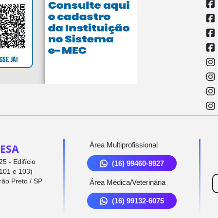
Área Multiprofissional
ESA
5 - Edifício
(16) 99460-9927
101 e 103)
rão Preto / SP
Área Médica/Veterinária
(16) 99132-6075