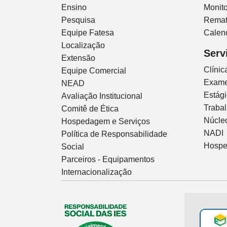
Ensino
Monito
Pesquisa
Remat
Equipe Fatesa
Calen
Localização
Serv
Extensão
Clíni
Equipe Comercial
Exam
NEAD
Estág
Avaliação Institucional
Traba
Comitê de Ética
Núcleo
Hospedagem e Serviços
NADI
Política de Responsabilidade
Hospe
Social
Parceiros - Equipamentos
Internacionalização