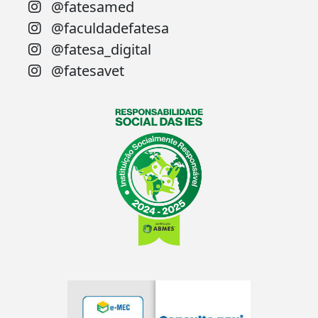
@fatesamed
@faculdadefatesa
@fatesa_digital
@fatesavet