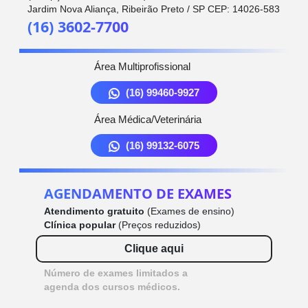
Jardim Nova Aliança, Ribeirão Preto / SP CEP: 14026-583
(16) 3602-7700
Área Multiprofissional
(16) 99460-9927
Área Médica/Veterinária
(16) 99132-6075
AGENDAMENTO DE EXAMES
Atendimento gratuito
(Exames de ensino)
Clínica popular
(Preços reduzidos)
Clique aqui
Número de exames limitados a
agenda dos cursos médicos.