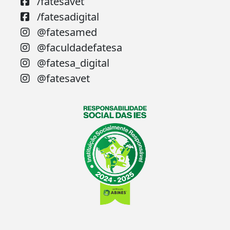
/fatesavet
/fatesadigital
@fatesamed
@faculdadefatesa
@fatesa_digital
@fatesavet