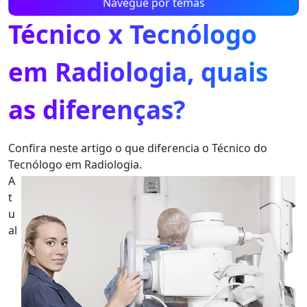
Navegue por temas
Técnico x Tecnólogo
em Radiologia, quais
as diferenças?
Confira neste artigo o que diferencia o Técnico do
Tecnólogo em Radiologia.
A
t
u
al