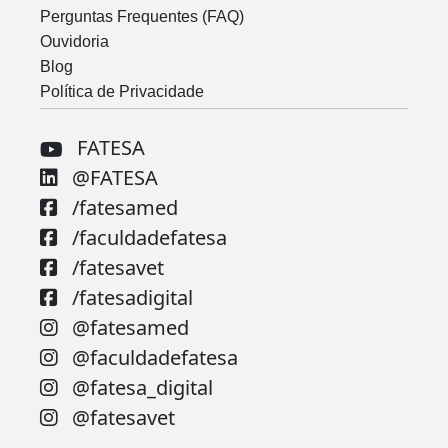
Perguntas Frequentes (FAQ)
Ouvidoria
Blog
Política de Privacidade
FATESA
@FATESA
/fatesamed
/faculdadefatesa
/fatesavet
/fatesadigital
@fatesamed
@faculdadefatesa
@fatesa_digital
@fatesavet