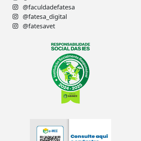
@faculdadefatesa
@fatesa_digital
@fatesavet