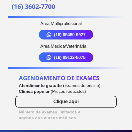
(16) 3602-7700
Área Multiprofissional
(16) 99460-9927
Área Médica/Veterinária
(16) 99132-6075
AGENDAMENTO DE EXAMES
Atendimento gratuito
(Exames de ensino)
Clínica popular
(Preços reduzidos)
Clique aqui
Número de exames limitados a
agenda dos cursos médicos.