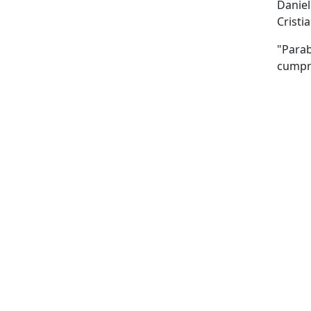
Danie
Cristi
"Para
cumpri