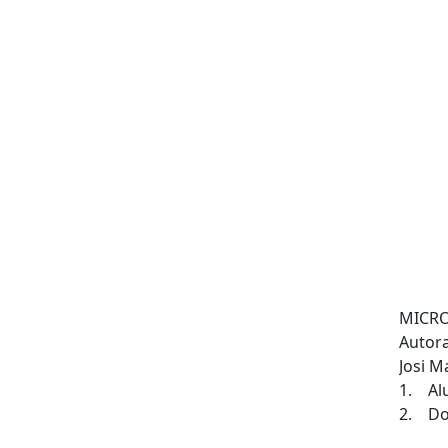
MICRO
Autora
Josi M
1. Alu
2. Doc