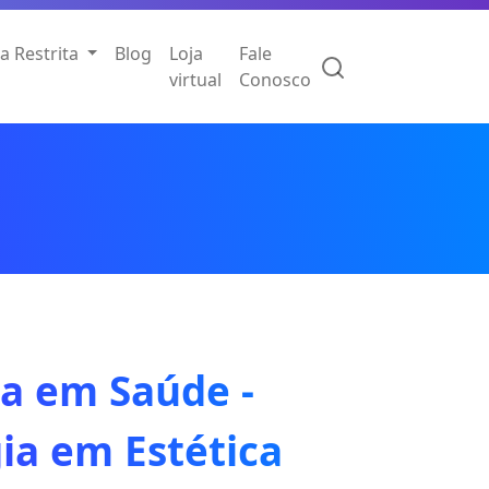
a Restrita
Blog
Loja
Fale
virtual
Conosco
ia em Saúde -
ia em Estética