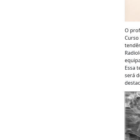
O prof
Curso 
tendên
Radiol
equipa
Essa t
será d
desta