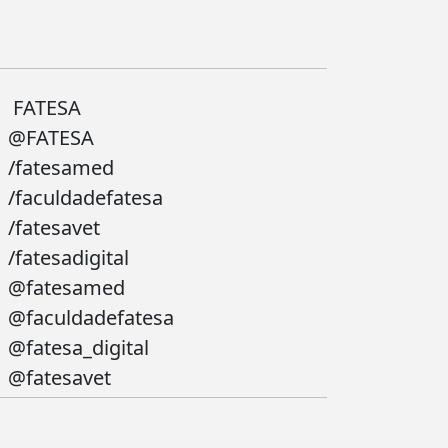
FATESA
@FATESA
/fatesamed
/faculdadefatesa
/fatesavet
/fatesadigital
@fatesamed
@faculdadefatesa
@fatesa_digital
@fatesavet