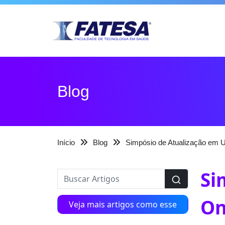
Blog
Início
Blog
Simpósio de Atualização em U
Si
On
Veja mais artigos como esse