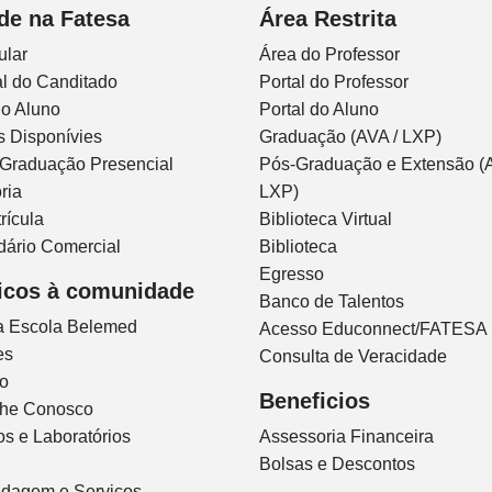
de na Fatesa
Área Restrita
ular
Área do Professor
l do Canditado
Portal do Professor
do Aluno
Portal do Aluno
s Disponívies
Graduação (AVA / LXP)
 Graduação Presencial
Pós-Graduação e Extensão (A
ria
LXP)
rícula
Biblioteca Virtual
dário Comercial
Biblioteca
Egresso
icos à comunidade
Banco de Talentos
ca Escola Belemed
Acesso Educonnect/FATESA
es
Consulta de Veracidade
io
Beneficios
lhe Conosco
s e Laboratórios
Assessoria Financeira
Bolsas e Descontos
dagem e Serviços