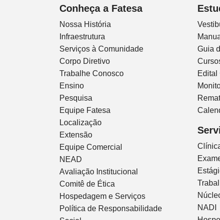
Conheça a Fatesa
Estu
Nossa História
Vestib
Infraestrutura
Manua
Serviços à Comunidade
Guia 
Corpo Diretivo
Curso
Trabalhe Conosco
Edital
Ensino
Monito
Pesquisa
Remat
Equipe Fatesa
Calen
Localização
Serv
Extensão
Clíni
Equipe Comercial
Exam
NEAD
Estág
Avaliação Institucional
Traba
Comitê de Ética
Núcleo
Hospedagem e Serviços
NADI
Política de Responsabilidade
Hospe