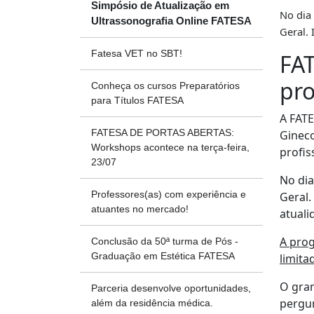
Simpósio de Atualização em
No dia
Ultrassonografia Online FATESA
Geral. 
Fatesa VET no SBT!
FAT
pro
Conheça os cursos Preparatórios
para Títulos FATESA
A FATE
FATESA DE PORTAS ABERTAS:
Gineco
Workshops acontece na terça-feira,
profis
23/07
No dia
Professores(as) com experiência e
Geral.
atuantes no mercado!
atuali
A prog
Conclusão da 50ª turma de Pós -
Graduação em Estética FATESA
limita
O gran
Parceria desenvolve oportunidades,
pergun
além da residência médica.