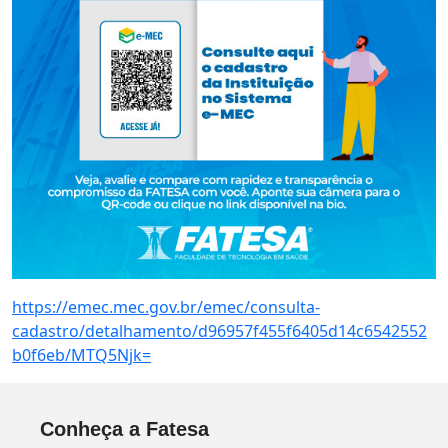
https://emec.mec.gov.br/emec/consulta-
cadastro/detalhamento/d96957f455f6405d14c6542552
b0f6eb/MTQ5Njk=
Conheça a Fatesa