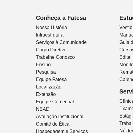
Conheça a Fatesa
Estu
Nossa História
Vestib
Infraestrutura
Manua
Serviços à Comunidade
Guia 
Corpo Diretivo
Curso
Trabalhe Conosco
Edital
Ensino
Monito
Pesquisa
Remat
Equipe Fatesa
Calen
Localização
Serv
Extensão
Clíni
Equipe Comercial
Exam
NEAD
Estág
Avaliação Institucional
Traba
Comitê de Ética
Núcleo
Hospedagem e Serviços