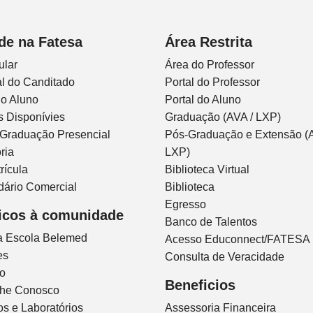
de na Fatesa
Área Restrita
ular
Área do Professor
l do Canditado
Portal do Professor
do Aluno
Portal do Aluno
s Disponívies
Graduação (AVA / LXP)
 Graduação Presencial
Pós-Graduação e Extensão (A
ria
LXP)
rícula
Biblioteca Virtual
dário Comercial
Biblioteca
Egresso
icos à comunidade
Banco de Talentos
ca Escola Belemed
Acesso Educonnect/FATESA
es
Consulta de Veracidade
io
Beneficios
lhe Conosco
s e Laboratórios
Assessoria Financeira