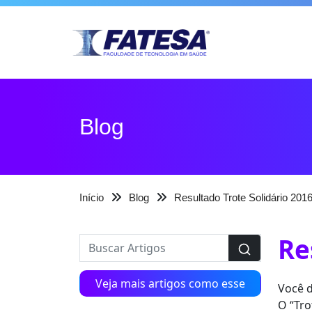
Blog
Início
Blog
Resultado Trote Solidário 201
Re
Veja mais artigos como esse
Você d
O “Tro