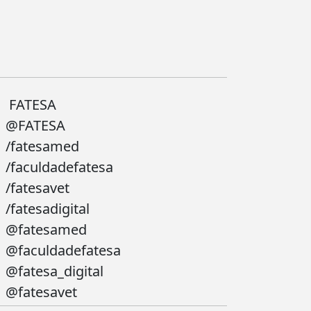
FATESA
@FATESA
/fatesamed
/faculdadefatesa
/fatesavet
/fatesadigital
@fatesamed
@faculdadefatesa
@fatesa_digital
@fatesavet