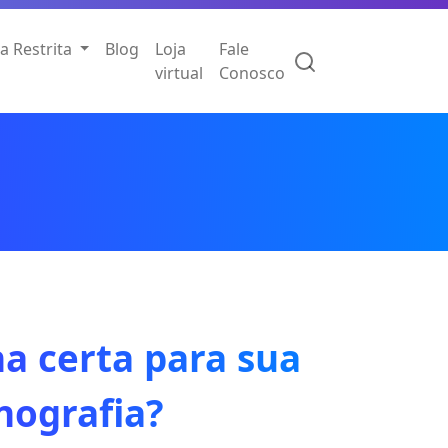
a Restrita
Blog
Loja
Fale
virtual
Conosco
ha certa para sua
nografia?