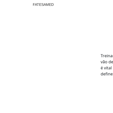
FATESAMED
Treina
vão de
é vita
define