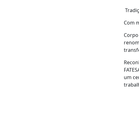
Tradi
Com ma
Corpo 
renoma
transf
Reconh
FATESA
um cer
trabal