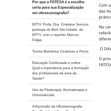
Por que a FATESA é a escolha
Com a 
certa para sua Especialização
das fe
em ultrassonografia?
prátic
EPTV: Profa. Dra. Cristiane Soncino
No cen
participa do Bom Dia Cidade, da
refer
EPTV, com o repórter Marcos
difere
Felipe
O Dife
Toxína Botulínica Cicatrizes e Poros
O prin
Educação Continuada e online:
FATESA
Qual a importância para a formação
dos profissionais da área da
Saúde?
Uso da Fitoterapia, Aromaterapia e
Ortomolecular.
A Ascensão da Ultrassonografia: