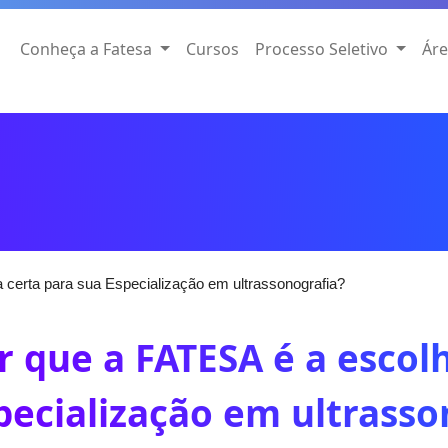
Conheça a Fatesa
Cursos
Processo Seletivo
Áre
 certa para sua Especialização em ultrassonografia?
r que a FATESA é a escol
pecialização em ultrasso