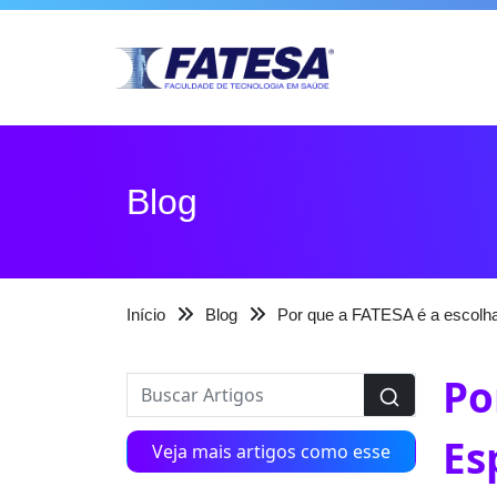
Blog
Início
Blog
Por que a FATESA é a escolha
Po
Es
Veja mais artigos como esse