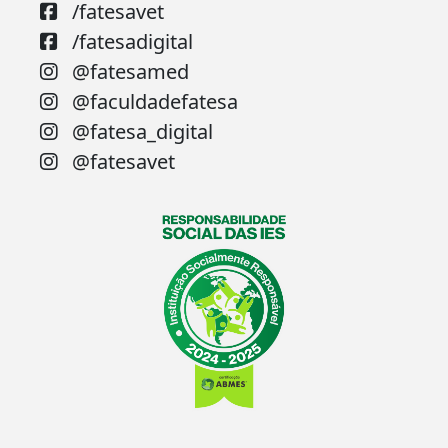
/fatesavet
/fatesadigital
@fatesamed
@faculdadefatesa
@fatesa_digital
@fatesavet