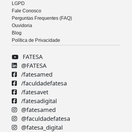
LGPD
Fale Conosco
Perguntas Frequentes (FAQ)
Ouvidoria
Blog
Política de Privacidade
FATESA
@FATESA
/fatesamed
/faculdadefatesa
/fatesavet
/fatesadigital
@fatesamed
@faculdadefatesa
@fatesa_digital