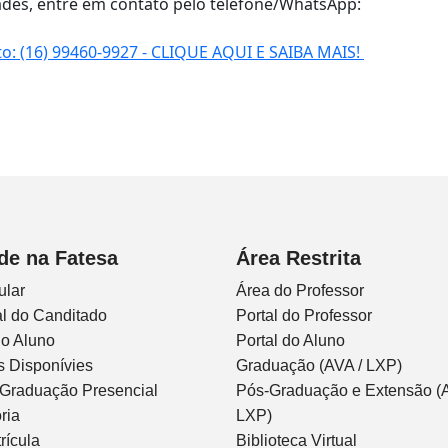
des, entre em contato pelo telefone/WhatsApp:
o: (16) 99460-9927 - CLIQUE AQUI E SAIBA MAIS!
de na Fatesa
Área Restrita
ular
Área do Professor
l do Canditado
Portal do Professor
do Aluno
Portal do Aluno
s Disponívies
Graduação (AVA / LXP)
 Graduação Presencial
Pós-Graduação e Extensão (A
ria
LXP)
rícula
Biblioteca Virtual