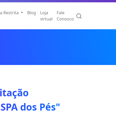
a Restrita
Blog
Loja
Fale
virtual
Conosco
itação
"SPA dos Pés"