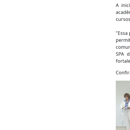
A ini
acadê
cursos
"Essa 
permi
comun
SPA d
fortal
Confir