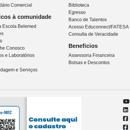
dário Comercial
Biblioteca
Egresso
icos à comunidade
Banco de Talentos
ca Escola Belemed
Acesso Educonnect/FATESA
es
Consulta de Veracidade
io
Beneficios
lhe Conosco
s e Laboratórios
Assessoria Financeira
Bolsas e Descontos
dagem e Serviços