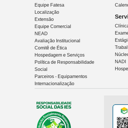
Equipe Fatesa
Calen
Localização
Serv
Extensão
Clíni
Equipe Comercial
Exam
NEAD
Estág
Avaliação Institucional
Traba
Comitê de Ética
Núcleo
Hospedagem e Serviços
NADI
Política de Responsabilidade
Hospe
Social
Parceiros - Equipamentos
Internacionalização