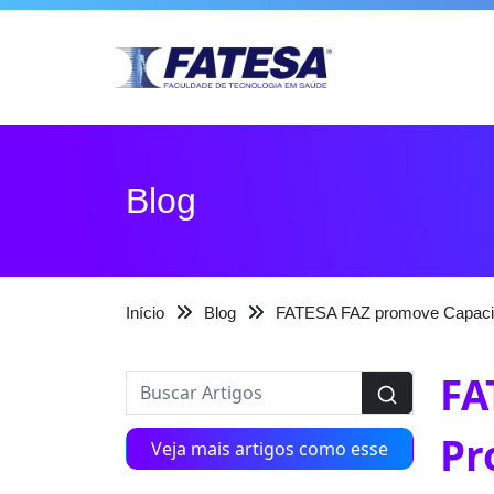
Blog
Início
Blog
FATESA FAZ promove Capacita
FA
Pr
Veja mais artigos como esse