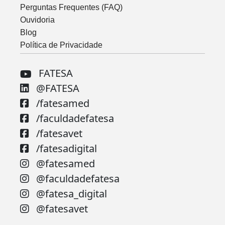
Perguntas Frequentes (FAQ)
Ouvidoria
Blog
Política de Privacidade
FATESA
@FATESA
/fatesamed
/faculdadefatesa
/fatesavet
/fatesadigital
@fatesamed
@faculdadefatesa
@fatesa_digital
@fatesavet