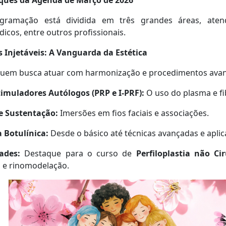
ques da Agenda de Março de 2026
gramação está dividida em três grandes áreas, atenden
icos, entre outros profissionais.
 Injetáveis: A Vanguarda da Estética
quem busca atuar com harmonização e procedimentos avan
timuladores Autólogos (PRP e I-PRF):
O uso do plasma e fi
de Sustentação:
Imersões em fios faciais e associações.
 Botulínica:
Desde o básico até técnicas avançadas e aplica
ades:
Destaque para o curso de
Perfiloplastia não Ci
 e rinomodelação.