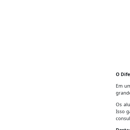
O Dife
Em um 
grande
Os al
Isso g
consul