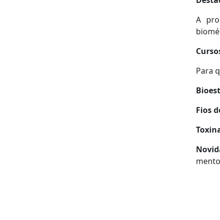
Desta
A pro
bioméd
Cursos
Para 
Bioes
Fios 
Toxina
Novid
mento