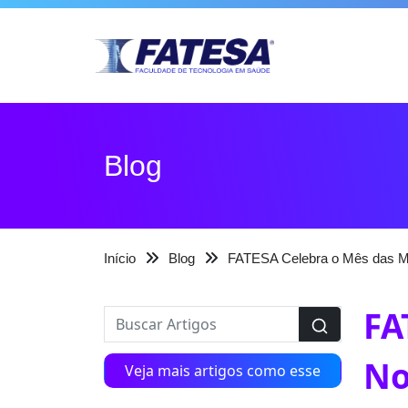
Blog
Início
Blog
FATESA Celebra o Mês das M
FA
No
Veja mais artigos como esse