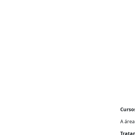
Curso
A área
Trata