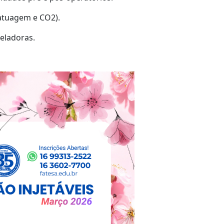
tatuagem e CO2).
eladoras.