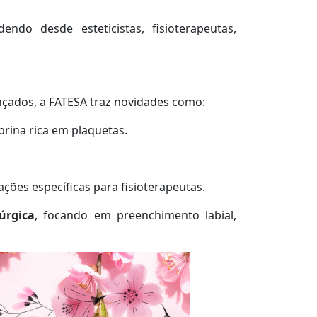
do desde esteticistas, fisioterapeutas,
çados, a FATESA traz novidades como:
brina rica em plaquetas.
ções específicas para fisioterapeutas.
rúrgica
, focando em preenchimento labial,