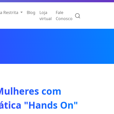
a Restrita
Blog
Loja
Fale
virtual
Conosco
 Mulheres com
ática "Hands On"