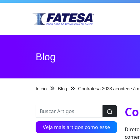
Blog
Início
Blog
Confratesa 2023 acontece à m
Co
Veja mais artigos como esse
Direto
comem