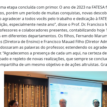
ma etapa concluída com primor. O ano de 2023 na FATESA f
os, porém um período de muitas conquistas, novas descobe
 agradecer a todos vocês pelo trabalho e dedicação à FATE
uição, especialmente neste ano”, disse o Prof. Dr. Francisco 
ofessores e colaboradores presentes, contabilizando hoje 
 em diferentes departamentos. Os filhos, Fernando Marum
s (Diretora de Ensino) e Francisco Mauad Filho (Diretor Ad
ndossaram as palavras do professor, estendendo os agrad
. “Agradecemos a presença de cada um aqui, na certeza de
ado e repleto de novas realizações, que sempre se conclu
mpartilha de um mesmo objetivo e de ações altruístas. Grat