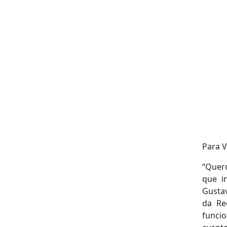
Para V
“Quero
que i
Gustav
da Re
funcio