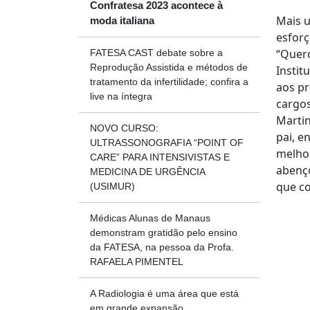
Confratesa 2023 acontece à
Mais u
moda italiana
esforç
“Quero
FATESA CAST debate sobre a
Reprodução Assistida e métodos de
Instit
tratamento da infertilidade; confira a
aos pr
live na íntegra
cargos
Martin
NOVO CURSO:
pai, e
ULTRASSONOGRAFIA “POINT OF
melhor
CARE” PARA INTENSIVISTAS E
abenço
MEDICINA DE URGÊNCIA
que co
(USIMUR)
Médicas Alunas de Manaus
demonstram gratidão pelo ensino
da FATESA, na pessoa da Profa.
RAFAELA PIMENTEL
A Radiologia é uma área que está
em grande expansão