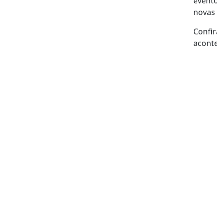
evento
novas 
Confi
acont