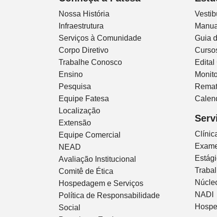
Nossa História
Vestib
Infraestrutura
Manua
Serviços à Comunidade
Guia 
Corpo Diretivo
Curso
Trabalhe Conosco
Edital
Ensino
Monito
Pesquisa
Remat
Equipe Fatesa
Calen
Localização
Serv
Extensão
Clíni
Equipe Comercial
Exam
NEAD
Estág
Avaliação Institucional
Traba
Comitê de Ética
Núcleo
Hospedagem e Serviços
NADI
Política de Responsabilidade
Hospe
Social