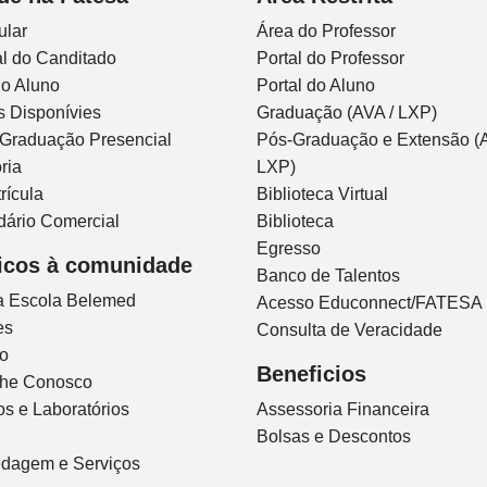
ular
Área do Professor
l do Canditado
Portal do Professor
do Aluno
Portal do Aluno
s Disponívies
Graduação (AVA / LXP)
 Graduação Presencial
Pós-Graduação e Extensão (A
ria
LXP)
rícula
Biblioteca Virtual
dário Comercial
Biblioteca
Egresso
icos à comunidade
Banco de Talentos
ca Escola Belemed
Acesso Educonnect/FATESA
es
Consulta de Veracidade
io
Beneficios
lhe Conosco
s e Laboratórios
Assessoria Financeira
Bolsas e Descontos
dagem e Serviços