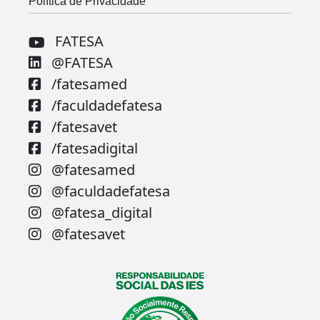
Política de Privacidade
FATESA
@FATESA
/fatesamed
/faculdadefatesa
/fatesavet
/fatesadigital
@fatesamed
@faculdadefatesa
@fatesa_digital
@fatesavet