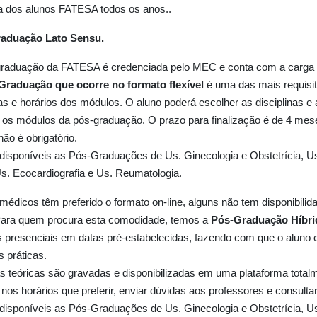
 dos alunos FATESA todos os anos..
aduação Lato Sensu.
graduação da FATESA é credenciada pelo MEC e conta com a carga h
Graduação que ocorre no formato flexível
é uma das mais requisit
s e horários dos módulos. O aluno poderá escolher as disciplinas e 
r os módulos da pós-graduação. O prazo para finalização é de 4 mes
não é obrigatório.
isponíveis as Pós-Graduações de Us. Ginecologia e Obstetrícia, Us.
Us. Ecocardiografia e Us. Reumatologia.
médicos têm preferido o formato on-line, alguns não tem disponibili
Para quem procura esta comodidade, temos a
Pós-Graduação Híbri
s presenciais em datas pré-estabelecidas, fazendo com que o aluno 
s práticas.
s teóricas são gravadas e disponibilizadas em uma plataforma total
r nos horários que preferir, enviar dúvidas aos professores e consultar l
isponíveis as Pós-Graduações de Us. Ginecologia e Obstetrícia, Us