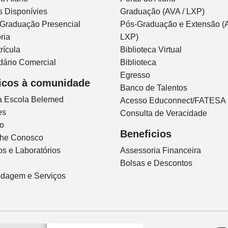
s Disponívies
Graduação (AVA / LXP)
 Graduação Presencial
Pós-Graduação e Extensão (A
ria
LXP)
rícula
Biblioteca Virtual
dário Comercial
Biblioteca
Egresso
icos à comunidade
Banco de Talentos
ca Escola Belemed
Acesso Educonnect/FATESA
es
Consulta de Veracidade
io
Beneficios
lhe Conosco
s e Laboratórios
Assessoria Financeira
Bolsas e Descontos
dagem e Serviços