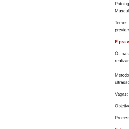
Patolog
Muscul
Temos 
previam
E pra 
Ótima o
realiza
Metodol
ultrass
Vagas: 
Objetiv
Process