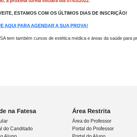
o, a próxima turma iniciará dia 07/03/2022.
EITE, ESTAMOS COM OS ÚLTIMOS DIAS DE INSCRIÇÃO!
E AQUI PARA AGENDAR A SUA PROVA!
A tem também cursos de estética médica e áreas da saúde para pro
de na Fatesa
Área Restrita
ular
Área do Professor
l do Canditado
Portal do Professor
do Aluno
Portal do Aluno