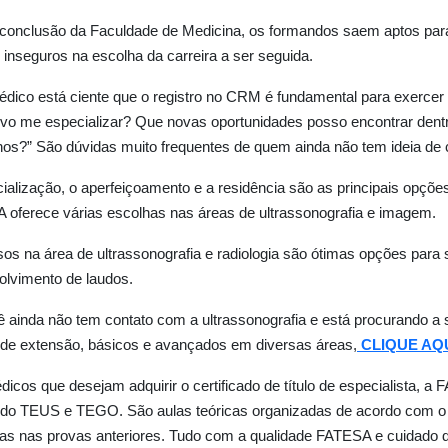
onclusão da Faculdade de Medicina, os formandos saem aptos para 
inseguros na escolha da carreira a ser seguida.
dico está ciente que o registro no CRM é fundamental para exercer 
vo me especializar? Que novas oportunidades posso encontrar dentr
os?” São dúvidas muito frequentes de quem ainda não tem ideia de 
ialização, o aperfeiçoamento e a residência são as principais opções
oferece várias escolhas nas áreas de ultrassonografia e imagem.
os na área de ultrassonografia e radiologia são ótimas opções para 
lvimento de laudos.
 ainda não tem contato com a ultrassonografia e está procurando a 
de extensão, básicos e avançados em diversas áreas,
CLIQUE AQ
icos que desejam adquirir o certificado de título de especialista, a
do TEUS e TEGO. São aulas teóricas organizadas de acordo com o ed
s nas provas anteriores. Tudo com a qualidade FATESA e cuidado d