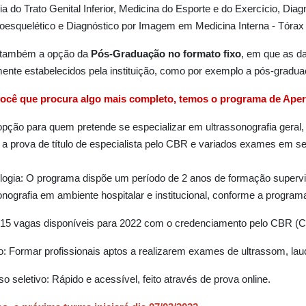
ia do Trato Genital Inferior, Medicina do Esporte e do Exercício, Di
oesquelético e Diagnóstico por Imagem em Medicina Interna - Tóra
também a opção da
Pós-Graduação no formato fixo
, em que as d
ente estabelecidos pela instituição, como por exemplo a pós-gradua
você que procura algo mais completo, temos o programa de Aper
pção para quem pretende se especializar em ultrassonografia geral, e
r a prova de título de especialista pelo CBR e variados exames em seu
ogia: O programa dispõe um período de 2 anos de formação supervi
onografia em ambiente hospitalar e institucional, conforme a progr
15 vagas disponíveis para 2022 com o credenciamento pelo CBR (Colé
o: Formar profissionais aptos a realizarem exames de ultrassom, la
o seletivo: Rápido e acessível, feito através de prova online.