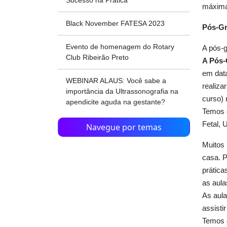
Sucesso na Prática
máxima
Black November FATESA 2023
Pós-Gr
Evento de homenagem do Rotary
A pós-
Club Ribeirão Preto
A Pós-
em data
WEBINAR ALAUS: Você sabe a
realiza
importância da Ultrassonografia na
curso) 
apendicite aguda na gestante?
Temos d
Fetal, 
Navegue por temas
Muitos 
casa. 
prática
as aula
As aula
assisti
Temos d