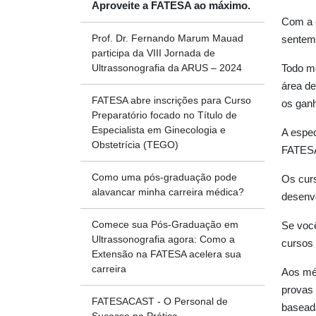
Aproveite a FATESA ao máximo.
Com a c
Prof. Dr. Fernando Marum Mauad
sentem 
participa da VIII Jornada de
Ultrassonografia da ARUS – 2024
Todo mé
área de
FATESA abre inscrições para Curso
os ganh
Preparatório focado no Título de
Especialista em Ginecologia e
A espec
Obstetrícia (TEGO)
FATESA 
Como uma pós-graduação pode
Os curs
alavancar minha carreira médica?
desenvo
Comece sua Pós-Graduação em
Se você
Ultrassonografia agora: Como a
cursos 
Extensão na FATESA acelera sua
carreira
Aos méd
provas 
FATESACAST - O Personal de
baseada