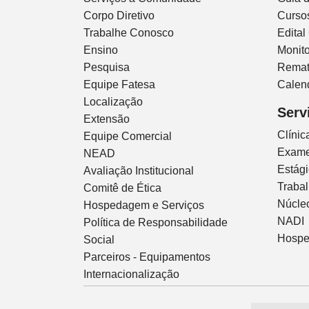
Corpo Diretivo
Curso
Trabalhe Conosco
Edital
Ensino
Monito
Pesquisa
Remat
Equipe Fatesa
Calen
Localização
Serv
Extensão
Clíni
Equipe Comercial
Exam
NEAD
Estág
Avaliação Institucional
Traba
Comitê de Ética
Núcleo
Hospedagem e Serviços
NADI
Política de Responsabilidade
Hospe
Social
Parceiros - Equipamentos
Internacionalização