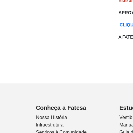
Este an
APROV
CLIQU
A FATES
Conheça a Fatesa
Estu
Nossa História
Vestib
Infraestrutura
Manua
Serviços à Comunidade
Guia 