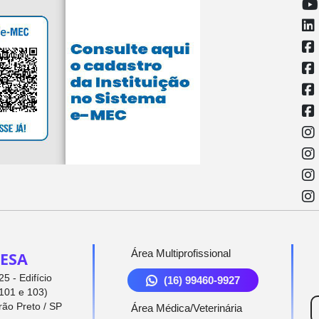
Área Multiprofissional
ESA
5 - Edifício
(16) 99460-9927
101 e 103)
rão Preto / SP
Área Médica/Veterinária