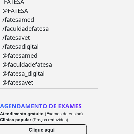
FATESA
@FATESA
/fatesamed
/faculdadefatesa
/fatesavet
/fatesadigital
@fatesamed
@faculdadefatesa
@fatesa_digital
@fatesavet
AGENDAMENTO DE EXAMES
Atendimento gratuito
(Exames de ensino)
Clínica popular
(Preços reduzidos)
Clique aqui