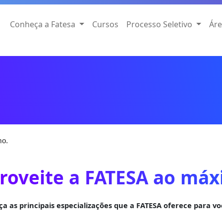
Conheça a Fatesa
Cursos
Processo Seletivo
Áre
mo.
roveite a FATESA ao máx
a as principais especializações que a FATESA oferece para voc