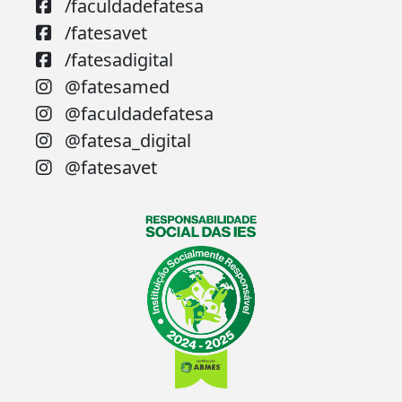
/faculdadefatesa
/fatesavet
/fatesadigital
@fatesamed
@faculdadefatesa
@fatesa_digital
@fatesavet