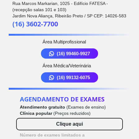
Rua Marcos Markarian, 1025 - Edifício FATESA -
(recepção salas 101 e 103)
Jardim Nova Aliança, Ribeirão Preto / SP CEP: 14026-583
(16) 3602-7700
Área Multiprofissional
(16) 99460-9927
Área Médica/Veterinária
(16) 99132-6075
AGENDAMENTO DE EXAMES
Atendimento gratuito
(Exames de ensino)
Clínica popular
(Preços reduzidos)
Clique aqui
Número de exames limitados a