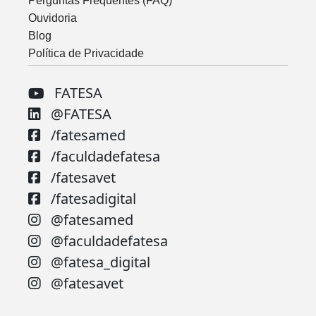
Perguntas Frequentes (FAQ)
Ouvidoria
Blog
Política de Privacidade
FATESA
@FATESA
/fatesamed
/faculdadefatesa
/fatesavet
/fatesadigital
@fatesamed
@faculdadefatesa
@fatesa_digital
@fatesavet