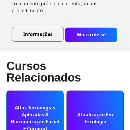
Treinamento prático da orientação pós-
procedimento
Informações
Matricule-se
Cursos
Relacionados
Altas Tecnologias
Aplicadas À
Atualização Em
Harmonização Facial
Tricologia
E Corporal