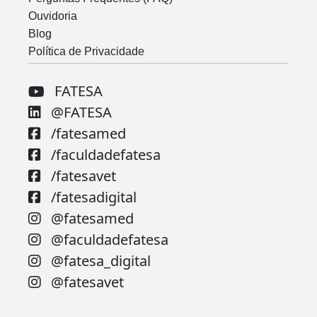
Ouvidoria
Blog
Política de Privacidade
FATESA
@FATESA
/fatesamed
/faculdadefatesa
/fatesavet
/fatesadigital
@fatesamed
@faculdadefatesa
@fatesa_digital
@fatesavet