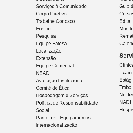
Serviços à Comunidade
Guia 
Corpo Diretivo
Curso
Trabalhe Conosco
Edital
Ensino
Monito
Pesquisa
Remat
Equipe Fatesa
Calen
Localização
Serv
Extensão
Clíni
Equipe Comercial
Exam
NEAD
Estág
Avaliação Institucional
Traba
Comitê de Ética
Núcleo
Hospedagem e Serviços
NADI
Política de Responsabilidade
Hospe
Social
Parceiros - Equipamentos
Internacionalização