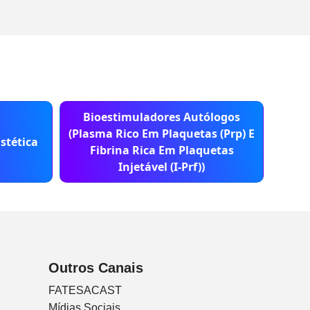
Bioestimuladores Autólogos
B
(Plasma Rico Em Plaquetas (Prp) E
stética
San
Fibrina Rica Em Plaquetas
Injetável (I-Prf))
Outros Canais
FATESACAST
Mídias Sociais