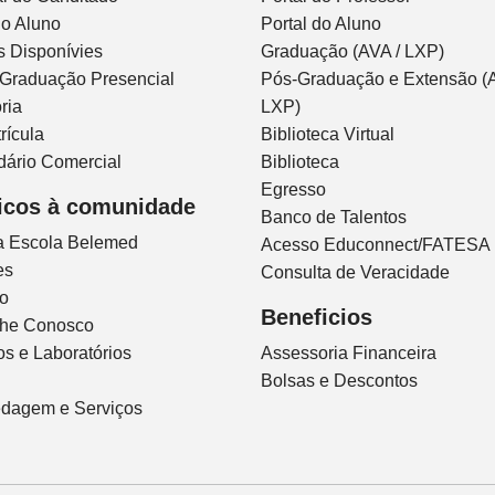
do Aluno
Portal do Aluno
s Disponívies
Graduação (AVA / LXP)
 Graduação Presencial
Pós-Graduação e Extensão (A
ria
LXP)
rícula
Biblioteca Virtual
dário Comercial
Biblioteca
Egresso
icos à comunidade
Banco de Talentos
ca Escola Belemed
Acesso Educonnect/FATESA
es
Consulta de Veracidade
io
Beneficios
lhe Conosco
s e Laboratórios
Assessoria Financeira
Bolsas e Descontos
dagem e Serviços