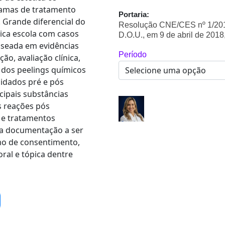
ramas de tratamento
Portaria:
 Grande diferencial do
Resolução CNE/CES nº 1/2018
nica escola com casos
D.O.U., em 9 de abril de 2018,
baseada em evidências
Período
ão, avaliação clínica,
 dos peelings químicos
cuidados pré e pós
cipais substâncias
s reações pós
 e tratamentos
 a documentação a ser
rmo de consentimento,
oral e tópica dentre