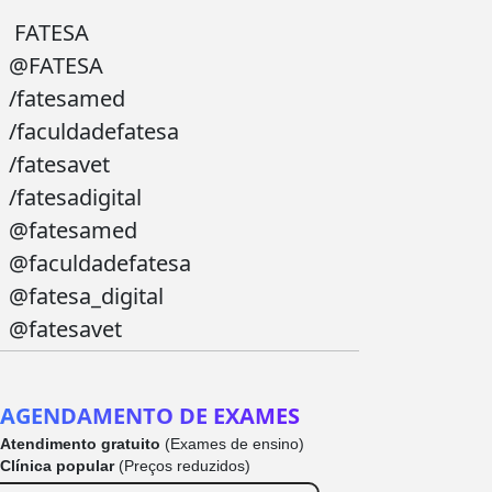
FATESA
@FATESA
/fatesamed
/faculdadefatesa
/fatesavet
/fatesadigital
@fatesamed
@faculdadefatesa
@fatesa_digital
@fatesavet
AGENDAMENTO DE EXAMES
Atendimento gratuito
(Exames de ensino)
Clínica popular
(Preços reduzidos)