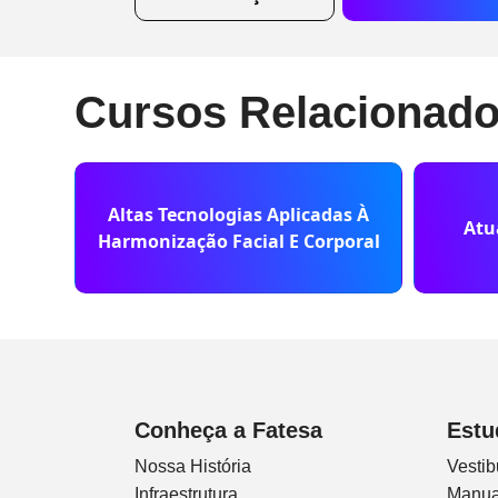
Cursos Relacionad
Altas Tecnologias Aplicadas À
Atu
Harmonização Facial E Corporal
Conheça a Fatesa
Estu
Nossa História
Vestib
Infraestrutura
Manua