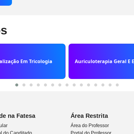
os
alização Em Tricologia
Auriculoterapia Geral E E
de na Fatesa
Área Restrita
ular
Área do Professor
l do Canditado
Portal do Professor