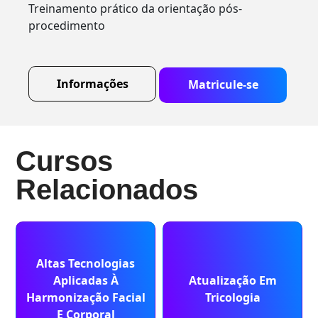
Treinamento prático da orientação pós-
procedimento
Informações
Matricule-se
Cursos
Relacionados
Altas Tecnologias
Aplicadas À
Atualização Em
Harmonização Facial
Tricologia
E Corporal