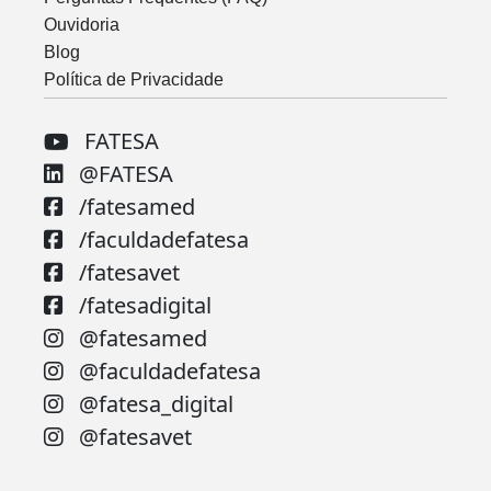
Ouvidoria
Blog
Política de Privacidade
FATESA
@FATESA
/fatesamed
/faculdadefatesa
/fatesavet
/fatesadigital
@fatesamed
@faculdadefatesa
@fatesa_digital
@fatesavet