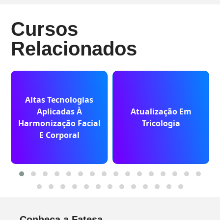
Cursos
Relacionados
Altas Tecnologias
Aplicadas À
Atualização Em
Harmonização Facial
Tricologia
E Corporal
Conheça a Fatesa