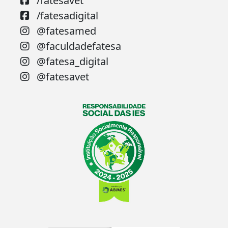
/fatesavet
/fatesadigital
@fatesamed
@faculdadefatesa
@fatesa_digital
@fatesavet