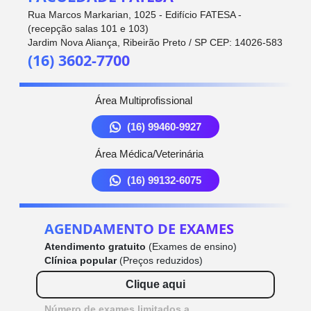
Rua Marcos Markarian, 1025 - Edifício FATESA -
(recepção salas 101 e 103)
Jardim Nova Aliança, Ribeirão Preto / SP CEP: 14026-583
(16) 3602-7700
Área Multiprofissional
(16) 99460-9927
Área Médica/Veterinária
(16) 99132-6075
AGENDAMENTO DE EXAMES
Atendimento gratuito
(Exames de ensino)
Clínica popular
(Preços reduzidos)
Clique aqui
Número de exames limitados a